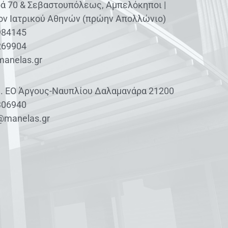
ά 70 & Σεβαστουπόλεως, Αμπελόκηποι |
ον Ιατρικού Αθηνών (πρώην Απολλώνιο)
984145
269904
manelas.gr
μ. ΕΟ Άργους-Ναυπλίου Δαλαμανάρα 21200
306940
@manelas.gr