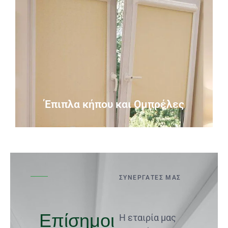
Περισσότερα
μεταλλικές.
μαξιλάρια για πολυθρόνες – κούνιες ξύλινες και
Μεγάλη ποικιλία σε έπιπλα κήπου – βεράντας –
Έπιπλα κήπου και Ομπρέλες
Έπιπλα κήπου και Ομπρέλες
ΣΥΝΕΡΓΆΤΕΣ ΜΑΣ
Επίσημοι
Η εταιρία μας