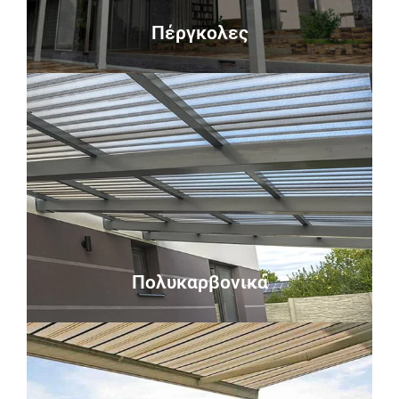
Πέργκολες
Πέργκολες
Περισσότερα
και αντοχή στην κρούση.
με εξαιρετική αντοχή, ακαμψία, οπτική διαύγεια
Τα πολυανθρακικά / πολυκαρβονικά είναι υλικά
Πολυκαρβονικά
Πολυκαρβονικά