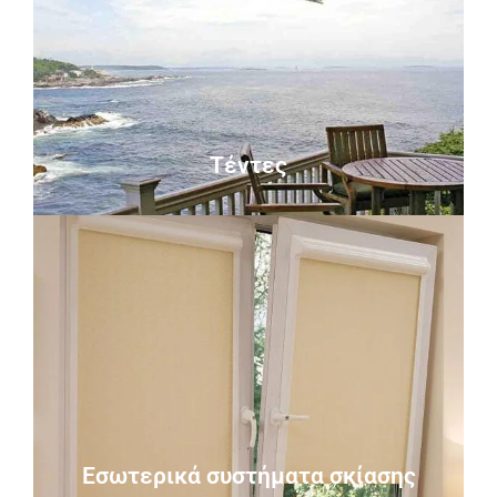
Περισσότερα
Κασετίνες, Μπάρες.
Τέντες Κουρμπαριστές, Ζελατίνες, Καποτίνες,
Τέντες
Τέντες
Περισσότερα
(ρολλοκουρτίνες), σύστημα Roman.
Συστήματα σκίασης είναι τα στόρια, roller
Εσωτερικά συστήματα σκίασης
Εσωτερικά συστήματα σκίασης