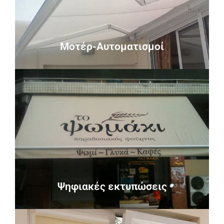
προσφέρει άνετη λειτουργία χωρίς κόπο και από
Η ηλεκτροκίνηση στην τέντα ή τη πέργκολα
Μοτέρ-Αυτοματισμοί
Μοτέρ-Αυτοματισμοί
Περισσότερα
τεντόπανο για επαγγελματική ή οικιακή χρήση.
Ψηφιακή εκτύπωση μακέτας σε ειδικό
Ψηφιακές εκτυπώσεις
Ψηφιακές εκτυπώσεις