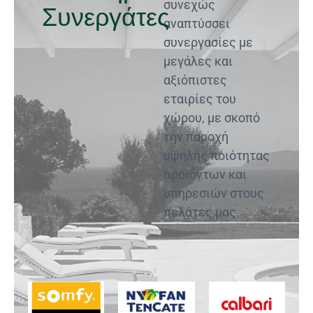
συνεχώς
Συνεργάτες
αναπτύσσει
συνεργασίες με
μεγάλες και
αξιόπιστες
εταιρίες του
χώρου, με σκοπό
την παροχή
υψηλής ποιότητας
προϊόντων και
υπηρεσιών στους
πελάτες μας.