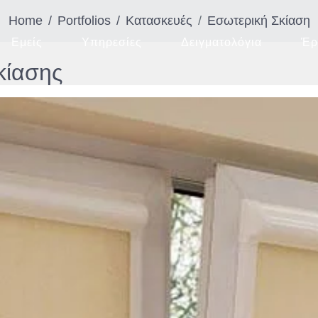
Home
Portfolios
Κατασκευές
Εσωτερική Σκίαση
Εμείς
Υπηρεσίες
Δειγματολόγια
Έρ
κίασης