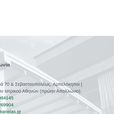
ωνία
ά 70 & Σεβαστουπόλεως, Αμπελόκηποι |
ον Ιατρικού Αθηνών (πρώην Απολλώνιο)
984145
269904
manelas.gr